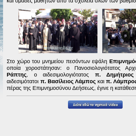
και ομάδες μαθητών από τα σχολεία όλων των βαθμί
Στο χώρο του μνημείου πεσόντων εψάλη
Επιμνημό
οποία χοροστάτησαν: ο Πανοσιολογιότατος Αρ
Ράπτης
, ο αιδεσιμολογιότατος
π. Δημήτριος 
αιδεσιμότατοι
π. Βασίλειος Λάμπος
και
π. Λάμπρος
πέρας της Επιμνημοσύνου Δεήσεως, έγινε η κατάθεσ