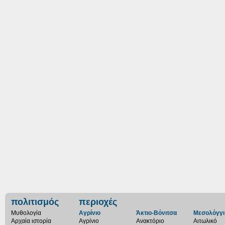
πολιτισμός
περιοχές
Μυθολογία
Αγρίνιο
Άκτιο-Βόνιτσα
Μεσολόγγι
Αρχαία ιστορία
Αγρίνιο
Ανακτόριο
Αιτωλικό