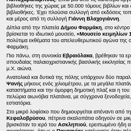
βιβλιοθήκες της χώρας με 50.000 τόμους βιβλίων και 
βιβλιοθήκες. Έχει πλούσια συλλογή από εκδόσεις το
και μέρος από τη συλλογή
Γιάννη Βλαχογιάννη
.
Δίπλα από την πλατεία
Δήμου Φαρμάκη
, στο κέντρο
βρίσκεται το ιδιωτικό μουσείο,
«Μουσείο κειμηλίων
πολύτιμα εκθέματα του απελευθερωτικού αγώνα της ο
Φαρμάκη.
Πιο πάνω, στη συνοικία
Εβραιόλακα
, βρέθηκαν τα ερ
σπουδαίας παλαιοχριστιανικής βασιλικής εκκλησίας π
μ.Χ. αιώνα.
Ανατολικά και δυτικά της πόλης υπάρχουν δύο παραλ
Ψανής
μήκους ενός χιλιομέτρου, με τα μεγάλα πλατάν
καταστήματα και την όμορφη δημοτική πλαζ και η του
πελώρια αιωνόβια πλατάνια, με σύγχρονα ξενοδοχεία,
εστιατόρια.
Στο μικρό λοφίσκο που δημιουργείται απέναντι από τη
Κεφαλοβρύσου
, πέτρινα σκαλοπάτια οδηγούν σε μι
βρισκόταν το ιερό του
Ασκληπιού
, ερειπωμένο ήδη α