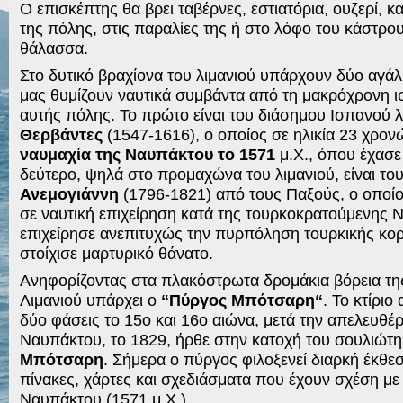
Ο επισκέπτης θα βρει ταβέρνες, εστιατόρια, ουζερί, κ
της πόλης, στις παραλίες της ή στο λόφο του κάστρου
θάλασσα.
Στο δυτικό βραχίονα του λιμανιού υπάρχουν δύο αγ
μας θυμίζουν ναυτικά συμβάντα από τη μακρόχρονη ισ
αυτής πόλης. Το πρώτο είναι του διάσημου Ισπανού 
Θερβάντες
(1547-1616), ο οποίος σε ηλικία 23 χρον
ναυμαχία της Ναυπάκτου το 1571
μ.Χ., όπου έχασε 
δεύτερο, ψηλά στο προμαχώνα του λιμανιού, είναι το
Ανεμογιάννη
(1796-1821) από τους Παξούς, ο οποίο
σε ναυτική επιχείρηση κατά της τουρκοκρατούμενης
επιχείρησε ανεπιτυχώς την πυρπόληση τουρκικής κο
στοίχισε μαρτυρικό θάνατο.
Ανηφορίζοντας στα πλακόστρωτα δρομάκια βόρεια της
Λιμανιού υπάρχει ο
“Πύργος Μπότσαρη“
. Το κτίριο
δύο φάσεις το 15ο και 16ο αιώνα, μετά την απελευθέ
Ναυπάκτου, το 1829, ήρθε στην κατοχή του σουλιώτ
Μπότσαρη
. Σήμερα ο πύργος φιλοξενεί διαρκή έκθ
πίνακες, χάρτες και σχεδιάσματα που έχουν σχέση με
Ναυπάκτου (1571 μ.Χ.)