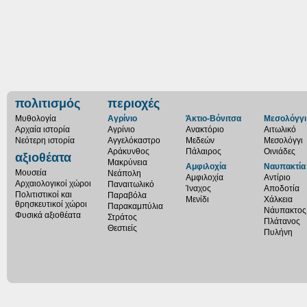
πολιτισμός
περιοχές
Μυθολογία
Αγρίνιο
Άκτιο-Βόνιτσα
Μεσολόγγι
Αρχαία ιστορία
Αγρίνιο
Ανακτόριο
Αιτωλικό
Νεότερη ιστορία
Αγγελόκαστρο
Μεδεών
Μεσολόγγι
Αράκυνθος
Πάλαιρος
Οινιάδες
αξιοθέατα
Μακρύνεια
Αμφιλοχία
Ναυπακτία
Μουσεία
Νεάπολη
Αμφιλοχία
Αντίριο
Αρχαιολογικοί χώροι
Παναιτωλικό
Ίναχος
Αποδοτία
Πολιτιστικοί και
Παραβόλα
Μενίδι
Χάλκεια
θρησκευτικοί χώροι
Παρακαμπύλια
Νάυπακτος
Φυσικά αξιοθέατα
Στράτος
Πλάτανος
Θεστιείς
Πυλήνη
Προστασία Προσωπικών δεδομένων
Όροι χρήσης
Διαφήμιση
Επικοινων