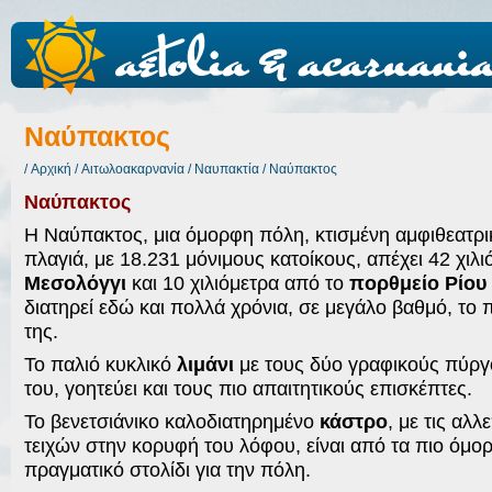
Ναύπακτος
/
Αρχική
/
Αιτωλοακαρνανία
/
Ναυπακτία
/
Ναύπακτος
Ναύπακτος
Η Ναύπακτος, μια όμορφη πόλη, κτισμένη αμφιθεατρ
πλαγιά, με 18.231 μόνιμους κατοίκους, απέχει 42 χιλ
Μεσολόγγι
και 10 χιλιόμετρα από το
πορθμείο Ρίου 
διατηρεί εδώ και πολλά χρόνια, σε μεγάλο βαθμό, το
της.
Το παλιό κυκλικό
λιμάνι
με τους δύο γραφικούς πύργ
του, γοητεύει και τους πιο απαιτητικούς επισκέπτες.
Το βενετσιάνικο καλοδιατηρημένο
κάστρο
, με τις αλ
τειχών στην κορυφή του λόφου, είναι από τα πιο όμο
πραγματικό στολίδι για την πόλη.