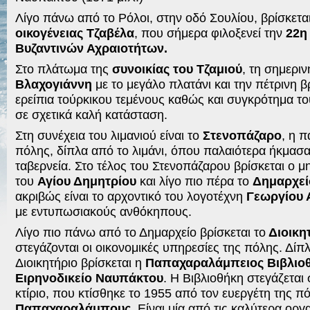
Λίγο πάνω από το Ρόλοι, στην οδό Σουλίου, βρίσκετα
οικογένειας Τζαβέλα
, που σήμερα φιλοξενεί την
22η
Βυζαντινών Αχραιοτήτων.
Στο πλάτωμα της
συνοικίας του Τζαμιού
, τη σημερι
Βλαχογιάννη
με το μεγάλο πλατάνι και την πέτρινη 
ερείπια τούρκικου τεμένους καθώς και συγκρότημα τ
σε σχετικά καλή κατάσταση.
Στη συνέχεια του λιμανιού είναι το
Στενοπάζαρο
, η π
πόλης, δίπλα από το λιμάνι, όπου παλαιότερα ήκμασ
ταβερνεία. Στο τέλος του Στενοπάζαρου βρίσκεται ο μ
του
Αγίου Δημητρίου
και λίγο πιο πέρα το
Δημαρχεί
ακριβώς είναι το αρχοντικό του λογοτέχνη
Γεωργίου 
με εντυπωσιακούς ανθόκηπους.
Λίγο πιο πάνω από το Δημαρχείο βρίσκεται το
Διοικη
στεγάζονται οι οικονομικές υπηρεσίες της πόλης. Δίπ
Διοικητήριο βρίσκεται η
Παπαχαραλάμπειος Βιβλιο
Ειρηνοδικείο Ναυπάκτου
. Η Βιβλιοθήκη στεγάζεται 
κτίριο, που κτίσθηκε το 1955 από τον ευεργέτη της 
Παπαχαραλάμπους
. Είναι μία από τις καλύτερα ορ