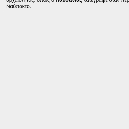
αρχαιότητας, όπως ο
Παυσανίας
κατέγραψε όταν πέρ
Ναύπακτο.