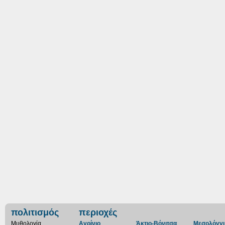
πολιτισμός
περιοχές
Μυθολογία
Αγρίνιο
Άκτιο-Βόνιτσα
Μεσολόγγι